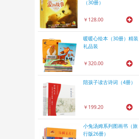
（30册）
￥128.00
暖暖心绘本（30册）精装
礼品装
￥320.00
陪孩子读古诗词（4册）
￥199.20
小兔汤姆系列图画书（旅
行版26册）