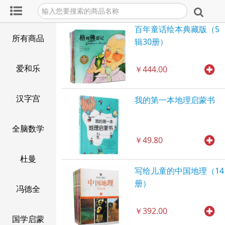
百年童话绘本典藏版（5
所有商品
辑30册）
爱和乐
￥444.00
汉字宫
我的第一本地理启蒙书
全脑数学
￥49.80
杜曼
写给儿童的中国地理（14
册）
冯德全
￥392.00
国学启蒙